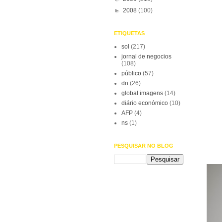
►
2008
(100)
ETIQUETAS
sol
(217)
jornal de negocios
(108)
público
(57)
dn
(26)
global imagens
(14)
diário económico
(10)
AFP
(4)
ns
(1)
PESQUISAR NO BLOG