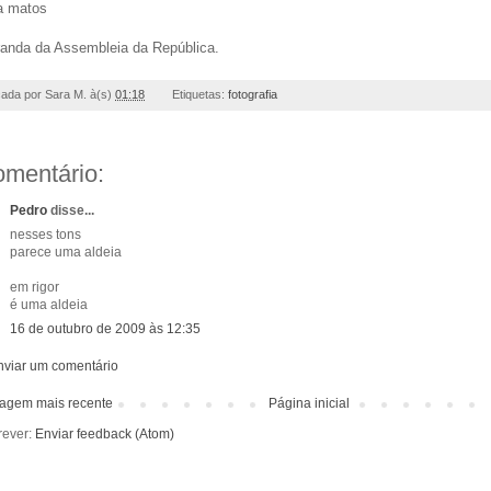
a matos
randa da Assembleia da República.
cada por
Sara M.
à(s)
01:18
Etiquetas:
fotografia
omentário:
Pedro
disse...
nesses tons
parece uma aldeia
em rigor
é uma aldeia
16 de outubro de 2009 às 12:35
nviar um comentário
agem mais recente
Página inicial
rever:
Enviar feedback (Atom)