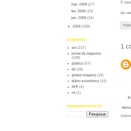
© sar
mar. 2009
(27)
fev. 2009
(15)
da va
jan. 2009
(24)
Publi
►
2008
(100)
ETIQUETAS
1 c
sol
(217)
jornal de negocios
(108)
público
(57)
dn
(26)
global imagens
(14)
diário económico
(10)
AFP
(4)
ns
(1)
E
PESQUISAR NO BLOG
Mens
Subsc