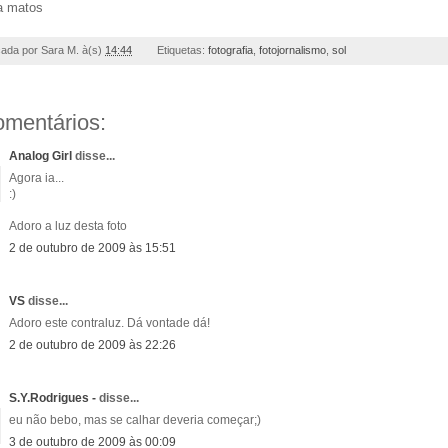
a matos
cada por
Sara M.
à(s)
14:44
Etiquetas:
fotografia
,
fotojornalismo
,
sol
omentários:
Analog Girl
disse...
Agora ia...
:)
Adoro a luz desta foto
2 de outubro de 2009 às 15:51
VS
disse...
Adoro este contraluz. Dá vontade dá!
2 de outubro de 2009 às 22:26
S.Y.Rodrigues -
disse...
eu não bebo, mas se calhar deveria começar;)
3 de outubro de 2009 às 00:09