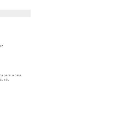
l?
ha parar a casa
não são