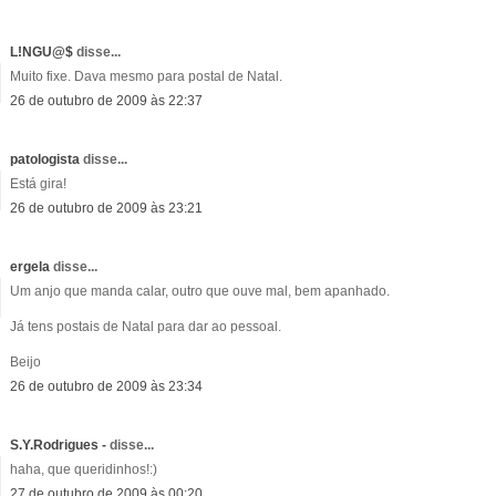
L!NGU@$
disse...
Muito fixe. Dava mesmo para postal de Natal.
26 de outubro de 2009 às 22:37
patologista
disse...
Está gira!
26 de outubro de 2009 às 23:21
ergela
disse...
Um anjo que manda calar, outro que ouve mal, bem apanhado.
Já tens postais de Natal para dar ao pessoal.
Beijo
26 de outubro de 2009 às 23:34
S.Y.Rodrigues -
disse...
haha, que queridinhos!:)
27 de outubro de 2009 às 00:20