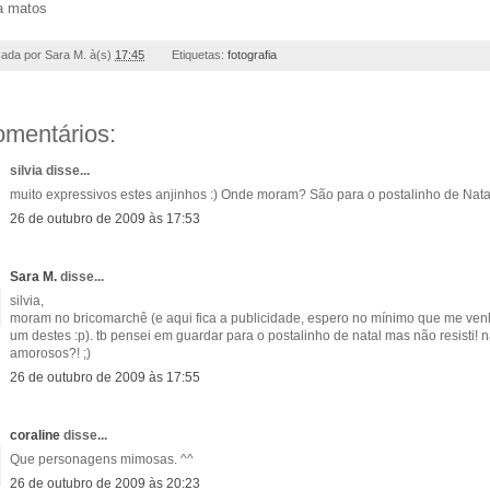
a matos
cada por
Sara M.
à(s)
17:45
Etiquetas:
fotografia
omentários:
silvia disse...
muito expressivos estes anjinhos :) Onde moram? São para o postalinho de Nata
26 de outubro de 2009 às 17:53
Sara M.
disse...
silvia,
moram no bricomarchê (e aqui fica a publicidade, espero no mínimo que me ven
um destes :p). tb pensei em guardar para o postalinho de natal mas não resisti! 
amorosos?! ;)
26 de outubro de 2009 às 17:55
coraline
disse...
Que personagens mimosas. ^^
26 de outubro de 2009 às 20:23