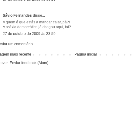
Sávio Fernandes
disse...
A quem é que estás a mandar calar, pá?!
A asfixia democrática já chegou aqui, foi?
27 de outubro de 2009 às 23:59
nviar um comentário
agem mais recente
Página inicial
rever:
Enviar feedback (Atom)